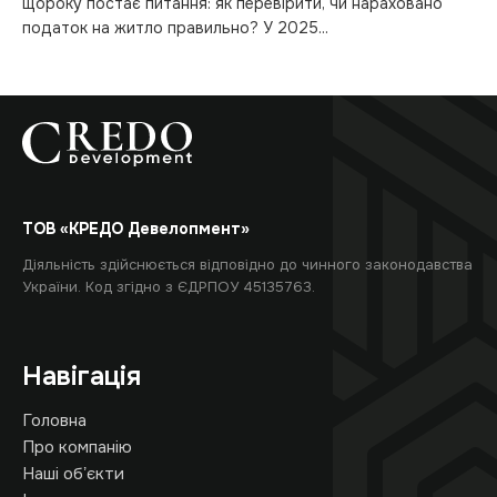
щороку постає питання: як перевірити, чи нараховано
податок на житло правильно? У 2025...
ТОВ «КРЕДО Девелопмент»
Діяльність здійснюється відповідно до чинного законодавства
України. Код згідно з ЄДРПОУ 45135763.
Навігація
Головна
Про компанію
Наші обʼєкти