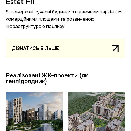
Estet Hill
9-поверхові сучасні будинки з підземним паркінгом,
комерційними площами та розвиненою
інфраструктурою поблизу.
ДIЗНАТИСЬ БIЛЬШЕ
Реалізовані ЖК-проекти (як
генпідрядник)