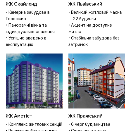
ЖК Скайленд
ЖК Львівський
• Камерна забудова в
• Великий житловий масив
Голосієво
— 22 будинки
• Панорамні вікна та
• Акцент на доступне
індивідуальне опалення
житло
• Успішно введено в
• Стабільна забудова без
експлуатацію
затримок
ЖК Аметіст
ЖК Пражський
• Комплекс житлових секцій
• 6 черг будівництва
• Реалізація без затримок
• Своєчасна здача