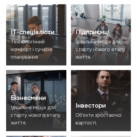
IT-спеціалісти
Підприємці
Технологічний
Ідеальне місце для
комфорт і сучасні
старту нового етапу
планування
життя.
Бізнесмени
Інвестори
Ідеальне місце для
старту нового етапу
Об'єкти зростаючої
життя.
вартості.