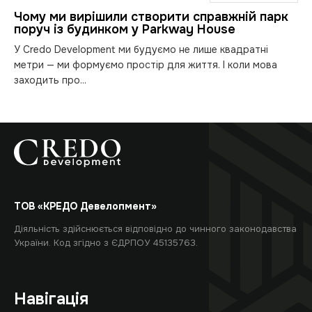
Чому ми вирішили створити справжній парк
поруч із будинком у Parkway House
У Credo Development ми будуємо не лише квадратні
метри — ми формуємо простір для життя. І коли мова
заходить про...
ТОВ «КРЕДО Девелопмент»
Діяльність здійснюється відповідно до чинного законодавства
України. Код згідно з ЄДРПОУ 45135763.
Навігація