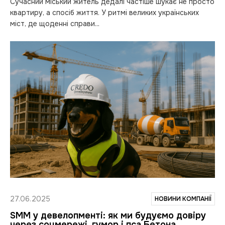
Сучасний міський житель дедалі частіше шукає не просто
квартиру, а спосіб життя. У ритмі великих українських
міст, де щоденні справи...
27.06.2025
НОВИНИ КОМПАНІЇ
SMM у девелопменті: як ми будуємо довіру
через соцмережі, гумор і пса Бетона